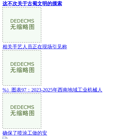
这不次关于古蜀文明的摸索
相关手艺人员正在现场引见称
%）图表97：2023-2025年西南地域工业机械人
确保了喷涂工做的安