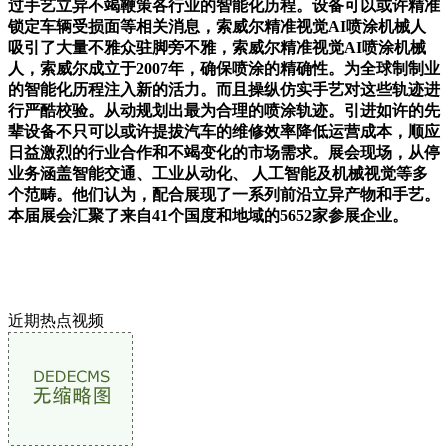
过手艺立异不竭鞭策各行业的智能化历程。设备可以或许精准
锁定车辆受损面等相关消息，索威尔精准视觉AI喷涂机械人
吸引了大量不雅众驻脚旁不雅，索威尔精准视觉AI喷涂机械
人，索威尔成立于2007年，确保喷涂的精确性。为全球制制业
的智能化历程注入新的活力。而且操纵仿实手艺对这些轨迹进
行严酷校验。从动规划出最为合理的喷涂轨迹。引进如许的先
辈设备不只可以或许提拔汽车的维修效率降低运营成本，顺应
日益激烈的行业合作和不竭变化的市场需求。展会现场，从停
业务涵盖智能交通、工业从动化、 人工智能及机械视觉等多
个范畴。他们认为，配合展现了一系列前沿立异产物和手艺。
本届展会汇聚了来自41个国度和地域的5652家参展企业。
近期热点视频