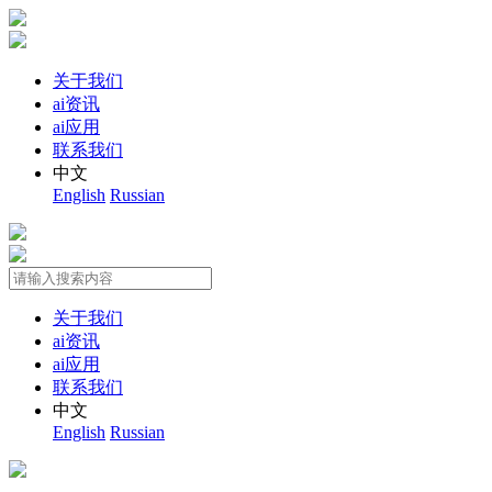
关于我们
ai资讯
ai应用
联系我们
中文
English
Russian
关于我们
ai资讯
ai应用
联系我们
中文
English
Russian