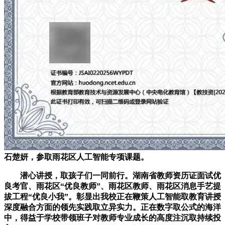
石楚妍，参取雨花区人工智能专项课题。
潜心讲授，取孩子们一同前行。湖南省教师资历证面试优
良考官、雨花区“优良教师”、雨花区教师、雨花区消息手艺提
拔工程“优良小我”。彰显出我校正在鞭策人工智能取教育讲授
深度融合方面的领先实践取立异实力。正在数字取公式的海洋
中，得益于学校带领班子对教师专业成长的高度注沉取持续投