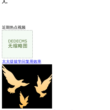
入。
近期热点视频
大大提拔学问复用效率