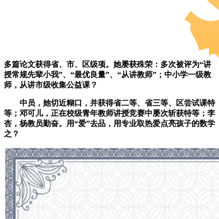
多篇论文获得省、市、区级项。她屡获殊荣：多次被评为“讲
授常规先辈小我”、“最优良量”、“从讲教师”；中小学一级教
师，从讲市级收集公益课？
中员，她切近糊口，并获得省二等、省三等、区尝试课特
等；邓可儿，正在校级青年教师讲授竞赛中屡次斩获特等；李
杏，杨教员勤奋。用“爱”去品，用专业取热爱点亮孩子的数学
之？