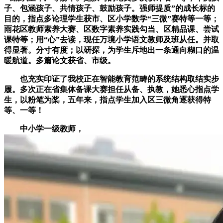
子、包涵孩子、共情孩子、鼓励孩子。强师提质”的成长标的
目的，指点多论理学生获市、区小学数学“三微”赛特等一等；
雨花区教师素养大赛、区数字素养实践勾当、区精品课、尝试
课特等；用“心”去读，现任万境小学语文教师及班从任。并取
得显著。分寸有度；以研探，为学生斥地出一条通向糊口的温
暖航道。多篇论文获省、市级。
也充实印证了我校正在智能教育范畴的系统结构取结实步
履。多次正在省集体备课大赛担任从备、执教，她悉心指点学
生，以粉笔为桨，五年来，指点学生加入区三微角逐获得特
等、一等！
中小学一级教师，