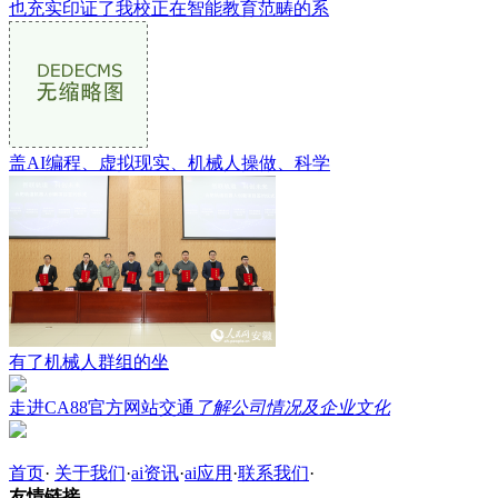
也充实印证了我校正在智能教育范畴的系
盖AI编程、虚拟现实、机械人操做、科学
有了机械人群组的坐
走进CA88官方网站交通
了解公司情况及企业文化
首页
·
关于我们
·
ai资讯
·
ai应用
·
联系我们
·
友情链接