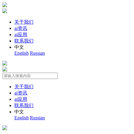
关于我们
ai资讯
ai应用
联系我们
中文
English
Russian
关于我们
ai资讯
ai应用
联系我们
中文
English
Russian