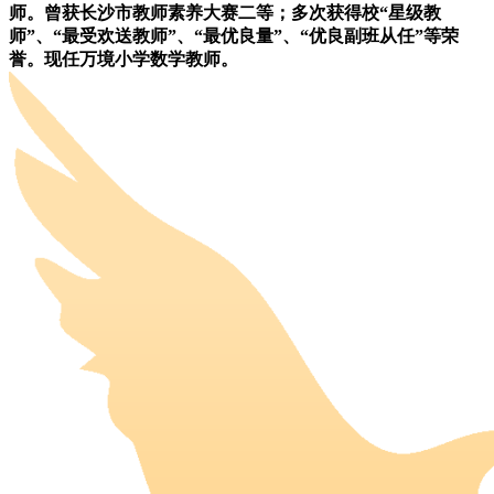
师。曾获长沙市教师素养大赛二等；多次获得校“星级教
师”、“最受欢送教师”、“最优良量”、“优良副班从任”等荣
誉。现任万境小学数学教师。