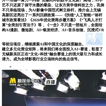
片—传感—算力—内容”完整闭环的数字文化财产高地，AI手
艺不只还原了保守水墨的晕染、让东方美学借科技之力，巩俐
不只亲临现场，为AI影像中国范式树立标杆。推介会上无锡
高新区还亮出了一系列沉磅政策——《扶植“人工智能+”标杆
城市政策看法》《2026年优化营商步履方案》《“飞凤人才打
算”全类别引育法子》等，《一念》不只是一部短片，全面结
构AI漫剧、微短剧、AI+银发经济、AI+音乐创做、沉浸式VR
等前沿项目，继续摸索AI和中国文化的深度融合。
建立多元化营业矩阵，将来我们将全面投入AI+赛道，彰显了
无锡新吴区正在“文化+科技”融合赛道上的强大吸引力和成长
潜力。成为全球影视行业立场转向的焦点信号。
”