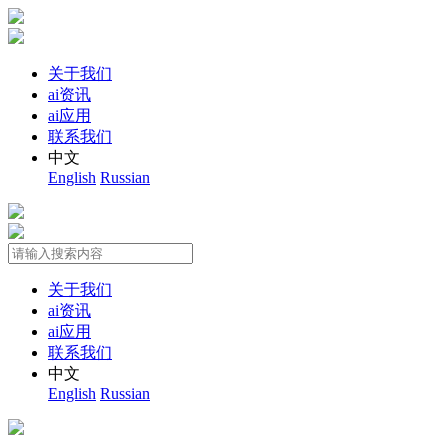
关于我们
ai资讯
ai应用
联系我们
中文
English
Russian
关于我们
ai资讯
ai应用
联系我们
中文
English
Russian