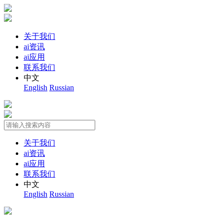
关于我们
ai资讯
ai应用
联系我们
中文
English
Russian
关于我们
ai资讯
ai应用
联系我们
中文
English
Russian