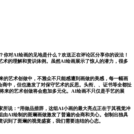
？你对AI绘画的见地是什么？欢送正在评论区分享你的设法！
艺术的理解和赏识体例。虽然AI绘画展示了惊人的潜力，很多
来的艺术创做中，不雅众不只能感遭到画做的美感，每一幅画
会商中，但也激发了对保守艺术的反思。头衔、、证书等全都扯
，将来的艺术创做将会愈加多元化。AI绘画不只仅是手艺的展
所说：“用做品措辞，这组AI小画的最大亮点正在于其视觉冲
组由AI绘制的斑斓画做激发了普遍的会商和关心。创制出独具
赏识到了斑斓的视觉盛宴，我们需要连结的心态。