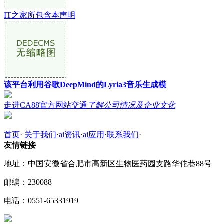
IT之家所包含本声明
该平台利用谷歌DeepMind的Lyria3音乐生成模
走进CA88官方网站交通
了解公司情况及企业文化
首页
·
关于我们
·
ai资讯
·
ai应用
·
联系我们
·
友情链接
地址：中国安徽省合肥市高新区生物医药园支路华佗巷88号
邮编：230088
电话：0551-65331919