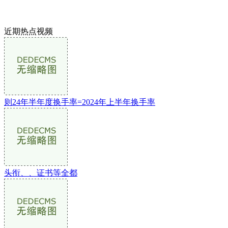
近期热点视频
则24年半年度换手率=2024年上半年换手率
头衔、、证书等全都