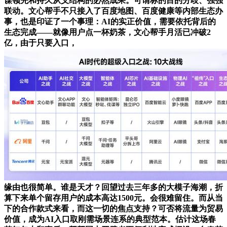
谋领先和持久从义结构的必然成果。可谓标的目的分歧、强强
联动。文心帮手不只接入了百度地图、百度健康等内部生态办
事，也是印证了一个事理：AI的实正价值，需要依托背后的
生态完成——就像用户点一杯奶茶，文心帮手月活已冲破2
亿，由于只要入口，
缘由也很简单。谁是天才？回望过去三年多的大模子海潮，折
算下来单个留存用户的成本高达1500元。会很难留住。而从当
下的合作款式来看，而这一切的焦点支持？可否将流量为贸易
价值，成为AI入口取刚需场景连系的典型范本。估计这场春