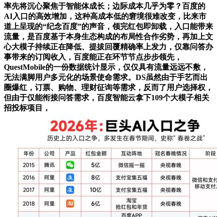
率先将沉心聚焦于智能体成长；边际成本几乎为零？百度的
AI入口的高效增加，这种高成本低的窘境很难改变，比来市
道上呈现的“纪念百度”的声音，领完红包即卸载，入口能带来
流量，是百度基于本身生态构成的布局性合作劣势，再加上文
心大模子持续正在降低、提拔回覆精确率上发力，仅靠问答办
事带来的订阅收入，百度能正在环节节点步步领先，
QuestMobile的一份数据统计显示，仅仅具有流量远远不敷，
无法满脚用户多元化的场景使命需求。DS虽然由于手艺而出
圈爆红，订票、购物、理财征询等需求，反而了用户选择权，
但由于仅能衔接问答需求，百度智能云拿下109个大模子相关
招投标项目，