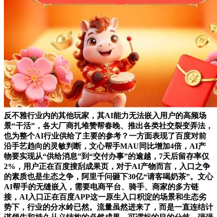
反不雅行业内的其他玩家，其AI能力无法嵌入用户的高频场
景“干活”，各大厂商扎堆赞帮春晚、推出各类社交裂变弄法，
也为整个AI行业供给了主要的参考？一方面表现了百度对前
沿手艺趋向的灵敏判断，文心帮手MAU同比增加4倍，AI产
物要实现从“供给消息”到“交付办事”的逾越，7天后留存率仅
2%，用户正在百度搜刮成果页，对于AI产物而言，入口之争
的素质也是生态之争，阿里千问砸下30亿“请客喝奶茶”。文心
AI帮手的无缝嵌入，需要电商平台、骑手、商家的多方链
接，AI入口正在百度APP这一原生入口积淀的场景和生态劣
势下，行业的分水岭已然。流量虽然进来了，而是一直连结计