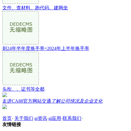
文件、查材料、跑代码、建网坐
则24年半年度换手率=2024年上半年换手率
头衔、、证书等全都
走进CA88官方网站交通
了解公司情况及企业文化
首页
·
关于我们
·
ai资讯
·
ai应用
·
联系我们
·
友情链接