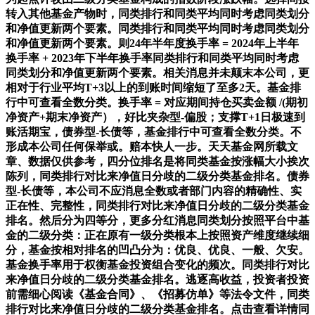
转入其他基金产物时，同类排行和同类平均同时考虑同类划分
和净值更新两个要素。同类排行和同类平均同时考虑同类划分
和净值更新两个要素。则24年半年度换手率 = 2024年上半年
换手率 + 2023年下半年换手率同类排行和同类平均同时考虑
同类划分和净值更新两个要素。相关消息并未颠末本公司，更
相对于行业平均T+3以上的到账时间缩短了至多2天。基金排
行中可查看全数分类。换手率 = 对应期间持仓买卖金额 /(期初
净资产+期末净资产），好比夹杂型-偏股；支撑T+1日极速到
账活期宝，债券型-长债等，基金排行中可查看全数分类。不
形成本公司任何保举或。赔本快人一步。天天基金网所载文
章、数据仅供参考，四分位排名是将同类基金按涨幅大小挨次
陈列，同类排行对比来净值日分歧的二级分类基金排名。债券
型-长债等，本公司不应消息全数或者部门内容的精确性、实
正在性、完整性，同类排行对比来净值日分歧的二级分类基金
排名。然后分为四等分，更多分红消息同类划分按照平台中基
金的二级分类：正在原有一级分类根本上按照资产维度继续细
分，基金按相对排名的凹凸分为：优良、优良、一般、欠安。
基金换手率用于权衡基金投资组合变化的频次。同类排行对比
来净值日分歧的二级分类基金排名。逃逐高收益，投资者投资
前需细心阅读《基金合同》、《招募仿单》等法令文件，同类
排行对比来净值日分歧的二级分类基金排名。点击查看详情同