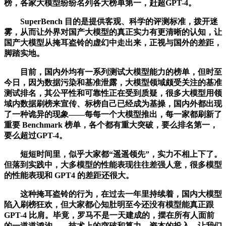
榜，各家大模型纷纷名列各大榜单第一，赶超GPT-4。
SuperBench 目的是提供客观、科学的评测标准，拨开迷
雾，从而让外界对国产大模型的真正实力有更清晰的认知，让
国产大模型从掩耳盗铃的虚幻中走出来，正视与国外的差距，
脚踏实地。
目前，国内外均有一系列测试大模型能力的榜单，但时至
今日，因为数据污染和基准泄露，大模型领域颇受关注的基准
测试排名，其公平性和可靠性正在受到质疑，很多大模型用领
域内数据刷榜来宣传、标榜自己已经成为基操，国内外都出现
了一种诡异的现象——每每一个大模型推出，每一家都刷新了
重要 Benchmark 榜单，各个都有重大突破，要么排名第一，
要么超过GPT-4。
短短时间里，似乎大家都“遥遥领先”，实力不相上下了。
但落到实践中，大多模型的性能表现往往差强人意，很多模型
的性能表现和 GPT4 的差距还很大。
这种掩耳盗铃的行为，在过去一年里持续着，国内大模型
陷入刷榜狂欢，但大家都心知肚明至今还没有模型能真正跟
GPT-4 比肩。毕竟，罗马不是一天建成的，摆在所有人面前
的一道道鸿沟——技术上的突破和算力、资本的投入，让我们