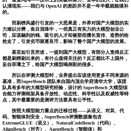
认清现实——我们与 OpenAI 的差距并不是一年半载就能填补
的。
而刷榜风盛行引发的一大恶果是，外界对国产大模型的实
力难以分辨，鱼目混珠中，一些真正有实力的大模型创业公
司，应该融到的钱、吸引的人才却被那些擅长宣传、造势的给
抢走了，引发劣币驱逐良币，影响了整个国产大模型的发展。
甚至如引言所述，一提到国产大模型，有部分人觉得反正
都是刷榜刷出来的，有什么值得关注的？反正都比不上国外，
妄自菲薄之下，给国产大模型喝倒彩的很多。
所以在评测大模型时，业界提出应该使用更多不同来源的
基准，而SuperBench 团队来自国内顶尖学府清华大学，该团
队具有多年的大模型研究经验，设计的 SuperBench 大模型综
合能力评测框架具备开放性、动态性、科学性以及权威性等特
点，其中最重要的是测评方法要具有公平性。
按照大模型能力重点的迁移过程——从语义、对其、代
码、智能体到安全，SuperBench评测数据集包含
ExtremeGLUE（语义）、NaturalCodeBench（代码）、
AlignBench（对齐）、AgentBench（智能体）和