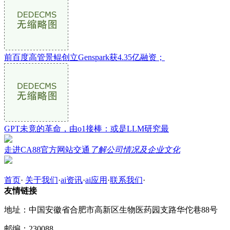
前百度高管景鲲创立Genspark获4.35亿融资；
GPT未竟的革命，由o1接棒：或是LLM研究最
走进CA88官方网站交通
了解公司情况及企业文化
首页
·
关于我们
·
ai资讯
·
ai应用
·
联系我们
·
友情链接
地址：中国安徽省合肥市高新区生物医药园支路华佗巷88号
邮编：230088