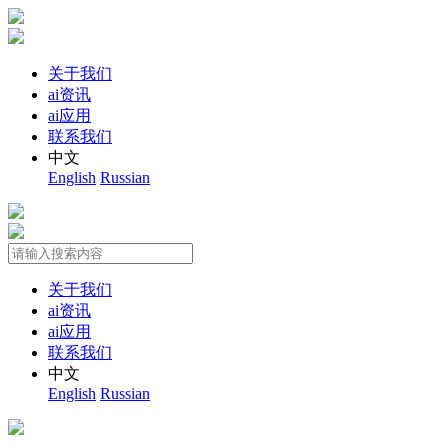
关于我们
ai资讯
ai应用
联系我们
中文
English
Russian
关于我们
ai资讯
ai应用
联系我们
中文
English
Russian