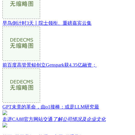
早鸟倒计时3天丨院士领衔、重磅嘉宾云集
前百度高管景鲲创立Genspark获4.35亿融资；
GPT未竟的革命，由o1接棒：或是LLM研究最
走进CA88官方网站交通
了解公司情况及企业文化