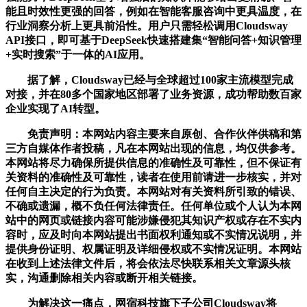
能且时效性更强的回答，例如在智能客服咨询中更具温度，在
行业洞察分析上更具前沿性。用户只需轻松调用Cloudsway
API接口，即可基于DeepSeek快速搭建集“智能问答+知识管理
+实时搜索”于一体的AI应用。
据了解，Cloudsway已经与全球超过100家主流模型完成
对接，并在80多个国家地区部署了业务资源，成功帮助数百家
企业实现了AI转型。
免责声明：本网站内容主要来自原创、合作伙伴供稿和第
三方自媒体作者投稿，凡在本网站出现的信息，均仅供参考。
本网站将尽力确保所提供信息的准确性及可靠性，但不保证有
关资料的准确性及可靠性，读者在使用前请进一步核实，并对
任何自主决定的行为负责。本网站对有关资料所引致的错误、
不确或遗漏，概不负任何法律责任。任何单位或个人认为本网
站中的网页或链接内容可能涉嫌侵犯其知识产权或存在不实内
容时，应及时向本网站提出书面权利通知或不实情况说明，并
提供身份证明、权属证明及详细侵权或不实情况证明。本网站
在收到上述法律文件后，将会依法尽快联系相关文章源头核
实，沟通删除相关内容或断开相关链接。
为解决这一痛点，网宿科技旗下子公司Cloudsway将