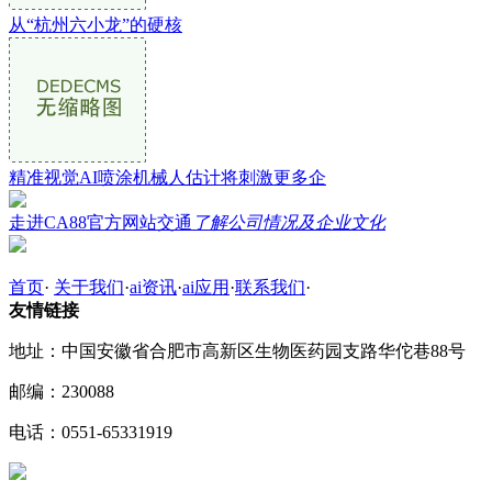
从“杭州六小龙”的硬核
精准视觉AI喷涂机械人估计将刺激更多企
走进CA88官方网站交通
了解公司情况及企业文化
首页
·
关于我们
·
ai资讯
·
ai应用
·
联系我们
·
友情链接
地址：中国安徽省合肥市高新区生物医药园支路华佗巷88号
邮编：230088
电话：0551-65331919