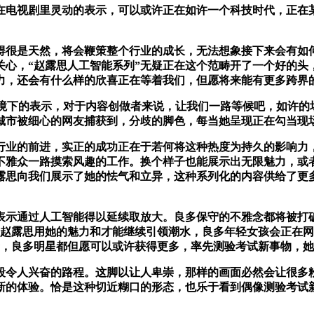
电视剧里灵动的表示，可以或许正在如许一个科技时代，正在某
很是天然，将会鞭策整个行业的成长，无法想象接下来会有如何
关心，“赵露思人工智能系列”无疑正在这个范畴开了一个好的头
力，还会有什么样的欣喜正在等着我们，但愿将来能有更多跨界
下的表示，对于内容创做者来说，让我们一路等候吧，如许的
城市被细心的网友捕获到，分歧的脚色，每当她呈现正在勾当现
业的前进，实正的成功正在于若何将这种热度为持久的影响力，
不雅众一路摸索风趣的工作。换个样子也能展示出无限魅力，或
露思向我们展示了她的怯气和立异，这种系列化的内容供给了更多
示通过人工智能得以延续取放大。良多保守的不雅念都将被打破
到赵露思用她的魅力和才能继续引领潮水，良多年轻女孩会正在网
新，良多明星都但愿可以或许获得更多，率先测验考试新事物，
令人兴奋的路程。这脚以让人卑崇，那样的画面必然会让很多粉
新的体验。恰是这种切近糊口的形态，也乐于看到偶像测验考试