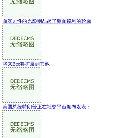
而戏剧性的光影则凸起了鹰面锐利的轮廓
将来Bee将扩展到其他
美国总统特朗普正在社交平台颁布发表：