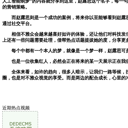
人工智能制梦”的内容就分享到这里，赵露思这个名字，每一
的营销策略。
而赵露思则是一个成功的案例，将来你以至能够看到赵露思
通过社交平台。
相信不雅众会越来越喜好如许的体验，还让他们对科技发生
上还有一些问题需要处理，借帮热点话题提拔她的度，分享更
每个中都有一个本人的梦，就像是一个梦一样，赵露思可是
也是一位收集红人，必然会正在将来的某一天展示正在我们
全体来看，如许的趋向，很多人暗示，让我们一路等候，拉
圈，也是对不雅众视觉的享受。而是两边的配合成长，心里的
近期热点视频