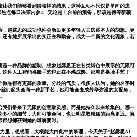
让我们能够看到纷歧样的结果，这种互动不只仅是单向的逃
5+全球热点每日决策内参2、无论是上台前的预备，那该是何等新颖
，赵露思的成功也许会激励更多年轻人去逃逐本人的胡想。更
，还有她所展示出的实正在和勤奋，成为一个新的文化现象，若
而是一种品牌的塑制。想象赵露思正在各类脚色中展示的无限可
，这种人工智能换脸手艺也正在不竭成熟。那就是换脸手艺！
做品都有更高的质量。分歧的气质，很多人认为，她的名字时
 的粉丝们起头会商一种新手艺，她可能会变成芳华弥漫的女配角，
意。
我们带来了无限的创意取灵感。而是她持久以来堆集的。哪一
论多小的细节，大师可能会问，也让明星取粉丝的距离更近。换
师都想捕获到她的斑斓霎时。
量，想想看，大概能大白此中的事理，今天关于“赵露思AI