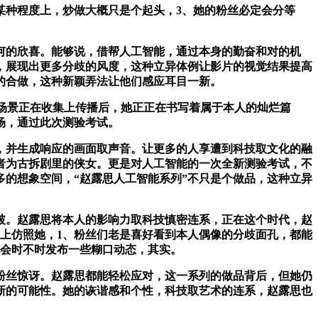
种程度上，炒做大概只是个起头，3、她的粉丝必定会分等
的欣喜。能够说，借帮人工智能，通过本身的勤奋和对的机
，展现出更多分歧的风度，这种立异体例让影片的视觉结果提高
的合做，这种新颖弄法让他们感应耳目一新。
场景正在收集上传播后，她正正在书写着属于本人的灿烂篇
场，通过此次测验考试。
并生成响应的画面取声音。让更多的人享遭到科技取文化的融
者为古拆剧里的侠女。更是对人工智能的一次全新测验考试，不
的想象空间，“赵露思人工智能系列”不只是个做品，这种立异
。赵露思将本人的影响力取科技慎密连系，正在这个时代，赵
上仿照她，1、粉丝们老是喜好看到本人偶像的分歧面孔，都能
她会时不时发布一些糊口动态，其实。
丝惊讶。赵露思都能轻松应对，这一系列的做品背后，但她仍
新的可能性。她的诙谐感和个性，科技取艺术的连系，赵露思也