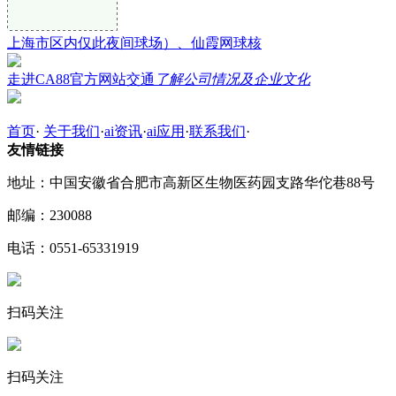
上海市区内仅此夜间球场）、仙霞网球核
走进CA88官方网站交通
了解公司情况及企业文化
首页
·
关于我们
·
ai资讯
·
ai应用
·
联系我们
·
友情链接
地址：中国安徽省合肥市高新区生物医药园支路华佗巷88号
邮编：230088
电话：0551-65331919
扫码关注
扫码关注