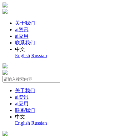
关于我们
ai资讯
ai应用
联系我们
中文
English
Russian
关于我们
ai资讯
ai应用
联系我们
中文
English
Russian