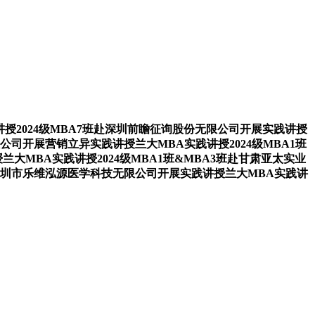
授2024级MBA7班赴深圳前瞻征询股份无限公司开展实践讲授
公司开展营销立异实践讲授兰大MBA实践讲授2024级MBA1班
MBA实践讲授2024级MBA1班&MBA3班赴甘肃亚太实业
班赴深圳市乐维泓源医学科技无限公司开展实践讲授兰大MBA实践讲