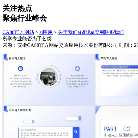
关注热点
聚焦行业峰会
CA88官方网站
>
ai应用
>
关于我们
ai资讯
ai应用
联系我们
所学专业能否为手艺类
来源：安徽CA88官方网站交通应用技术股份有限公司
时间：2026