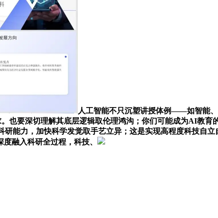
人工智能不只沉塑讲授体例——如智能、
要求。也要深切理解其底层逻辑取伦理鸿沟；你们可能成为AI教
科研能力，加快科学发觉取手艺立异；这是实现高程度科技自立
深度融入科研全过程，科技、